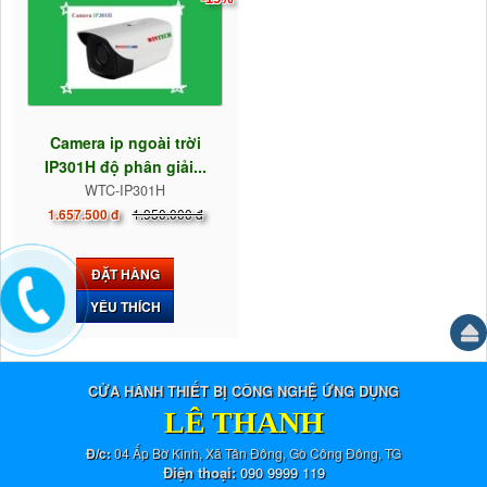
Camera ip ngoài trời
IP301H độ phân giải...
WTC-IP301H
1.950.000 đ
1.657.500 đ
ĐẶT HÀNG
YÊU THÍCH
CỬA HÀNH THIẾT BỊ CÔNG NGHỆ ỨNG DỤNG
LÊ THANH
Đ/c:
04 Ấp Bờ Kinh, Xã Tân Đông, Gò Công Đông, TG
Điện thoại:
090 9999 119