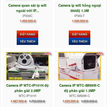
Camera quan sát ip wifi
Camera ip wifi hồng ngoại
ngoài trời IP...
360độ 1.3M
IP306C
IP360-T
1.450.000 đ
1.450.000 đ
ĐẶT HÀNG
ĐẶT HÀNG
YÊU THÍCH
YÊU THÍCH
-15%
-15%
Camera IP WTC-IP101H độ
Camera IP WTC-IMS9W-C
phân giải 2.0MP
độ phân giải 1.3MP
WTC-IP101H
WTC-IMS9W-C
1.750.000 đ
1.200.000 đ
1.487.500 đ
1.020.000 đ